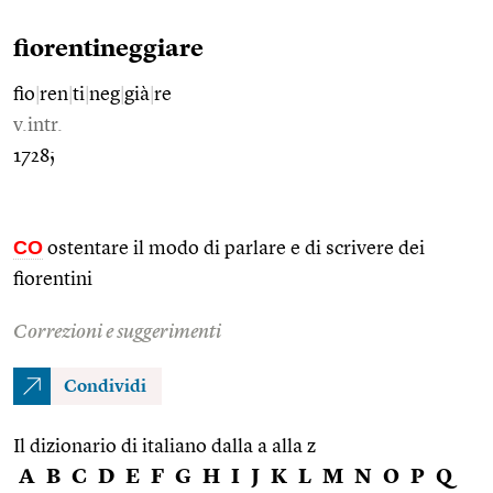
fiorentineggiare
fio
|
ren
|
ti
|
neg
|
già
|
re
v.intr.
1728;
CO
ostentare il modo di parlare e di scrivere dei
fiorentini
Correzioni e suggerimenti
Condividi
Il dizionario di italiano dalla a alla z
A
B
C
D
E
F
G
H
I
J
K
L
M
N
O
P
Q