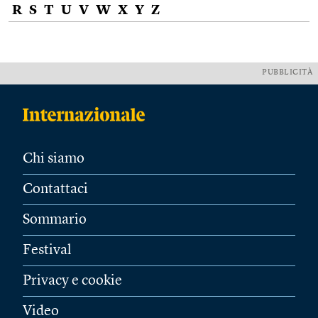
R
S
T
U
V
W
X
Y
Z
PUBBLICITÀ
Chi siamo
Contattaci
Sommario
Festival
Privacy e cookie
Video