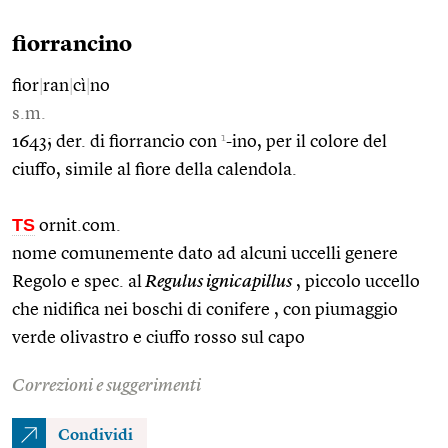
fiorrancino
fior
|
ran
|
cì
|
no
s.m.
1
1643; der. di fiorrancio con
-ino, per il colore del
ciuffo, simile al fiore della calendola.
TS
ornit.com.
nome comunemente dato ad alcuni uccelli genere
Regolo e spec. al
Regulus ignicapillus
, piccolo uccello
che nidifica nei boschi di conifere , con piumaggio
verde olivastro e ciuffo rosso sul capo
Correzioni e suggerimenti
Condividi