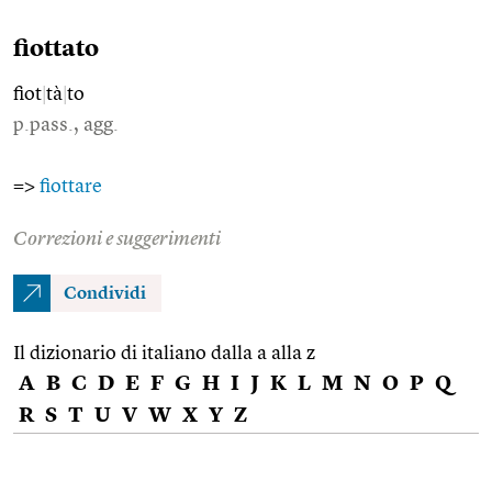
fiottato
fiot
|
tà
|
to
p.pass., agg.
=>
fiottare
Correzioni e suggerimenti
Condividi
Il dizionario di italiano dalla a alla z
A
B
C
D
E
F
G
H
I
J
K
L
M
N
O
P
Q
R
S
T
U
V
W
X
Y
Z