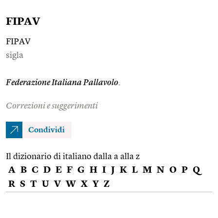
FIPAV
FIPAV
sigla
Federazione Italiana Pallavolo
.
Correzioni e suggerimenti
Condividi
Il dizionario di italiano dalla a alla z
A
B
C
D
E
F
G
H
I
J
K
L
M
N
O
P
Q
R
S
T
U
V
W
X
Y
Z