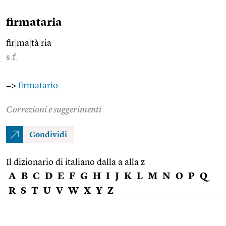
firmataria
fir
|
ma
|
tà
|
ria
s.f.
=>
firmatario
.
Correzioni e suggerimenti
Condividi
Il dizionario di italiano dalla a alla z
A
B
C
D
E
F
G
H
I
J
K
L
M
N
O
P
Q
R
S
T
U
V
W
X
Y
Z