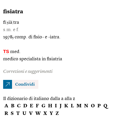
fisiatra
fi
|
ṣià
|
tra
s.m. e f.
1978; comp. di fisio- e -iatra.
TS
med.
medico specialista in fisiatria
Correzioni e suggerimenti
Condividi
Il dizionario di italiano dalla a alla z
A
B
C
D
E
F
G
H
I
J
K
L
M
N
O
P
Q
R
S
T
U
V
W
X
Y
Z