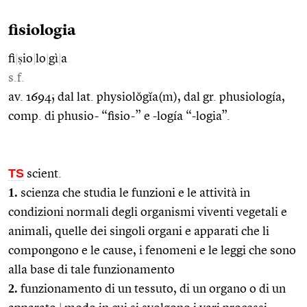
fisiologia
fi
|
ṣio
|
lo
|
gì
|
a
s.f.
av. 1694; dal lat. physiolŏgĭa(m), dal gr. phusiología,
comp. di phusio- “fisio-” e -logía “-logia”.
TS
scient.
1.
scienza che studia le funzioni e le attività in
condizioni normali degli organismi viventi vegetali e
animali, quelle dei singoli organi e apparati che li
compongono e le cause, i fenomeni e le leggi che sono
alla base di tale funzionamento
2.
funzionamento di un tessuto, di un organo o di un