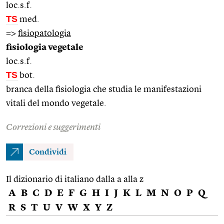
loc.s.f.
TS
med.
=>
fisiopatologia
fisiologia vegetale
loc.s.f.
TS
bot.
branca della fisiologia che studia le manifestazioni
vitali del mondo vegetale.
Correzioni e suggerimenti
Condividi
Il dizionario di italiano dalla a alla z
A
B
C
D
E
F
G
H
I
J
K
L
M
N
O
P
Q
R
S
T
U
V
W
X
Y
Z