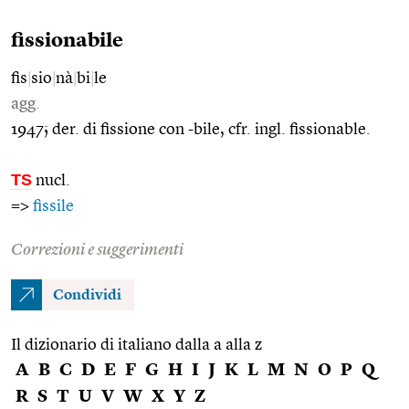
fissionabile
fis
|
sio
|
nà
|
bi
|
le
agg.
1947; der. di fissione con -bile, cfr. ingl. fissionable.
TS
nucl.
=>
fissile
Correzioni e suggerimenti
Condividi
Il dizionario di italiano dalla a alla z
A
B
C
D
E
F
G
H
I
J
K
L
M
N
O
P
Q
R
S
T
U
V
W
X
Y
Z