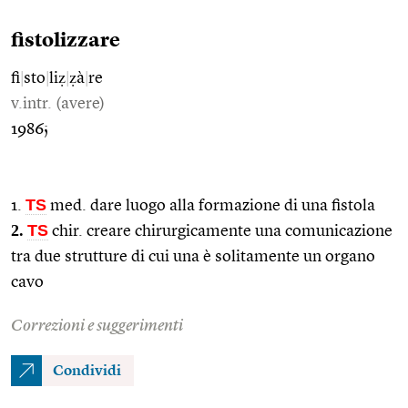
fistolizzare
fi
|
sto
|
liẓ
|
ẓà
|
re
v.intr. (avere)
1986;
TS
1.
med. dare luogo alla formazione di una fistola
2.
TS
chir. creare chirurgicamente una comunicazione
tra due strutture di cui una è solitamente un organo
cavo
Correzioni e suggerimenti
Condividi