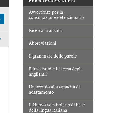
PER SAPERNE DI PIÙ
Avvertenze per la
consultazione del dizionario
A
Ricerca avanzata
Abbreviazioni
Il gran mare delle parole
È irresistibile l’ascesa degli
anglismi?
Un premio alla capacità di
adattamento
Il Nuovo vocabolario di base
della lingua italiana