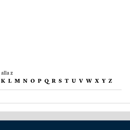
 alla z
K
L
M
N
O
P
Q
R
S
T
U
V
W
X
Y
Z