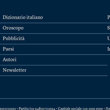
Dizionario italiano
P
Oroscopo
S
Pubblicità
U
Paesi
I
Autori
Newsletter
e 04003131002 • Partita iva 04850721004 • Capitale sociale 120.000 euro •
No