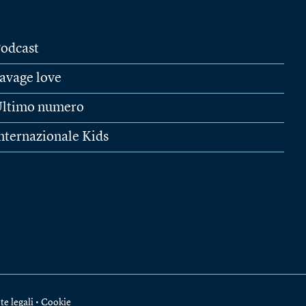
odcast
avage love
ltimo numero
nternazionale Kids
te legali
•
Cookie