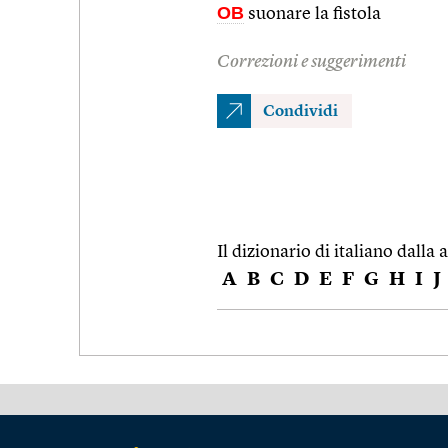
OB
suonare la fistola
Correzioni e suggerimenti
Condividi
Il dizionario di italiano dalla a
A
B
C
D
E
F
G
H
I
J