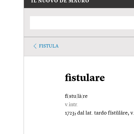
IL NUOVO DE MAURO
FISTULA
fistulare
fi
|
stu
|
là
|
re
v.intr.
1723; dal lat. tardo fĭstŭlāre, v