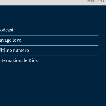
PUBBLICITÀ
odcast
avage love
ltimo numero
nternazionale Kids