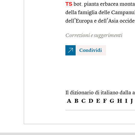
TS
bot. pianta erbacea mont
della famiglia delle Campan
dell’Europa e dell’Asia occide
Correzioni e suggerimenti
Condividi
Il dizionario di italiano dalla a
A
B
C
D
E
F
G
H
I
J