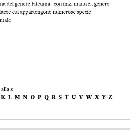
ana del genere Fiteuma
|
con iniz. maiusc., genere
ulacee cui appartengono numerose specie
ntale
 alla z
K
L
M
N
O
P
Q
R
S
T
U
V
W
X
Y
Z