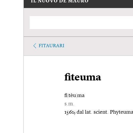
IL NUOVO DE MAURO
FITAURARI
fiteuma
fi
|
tèu
|
ma
s.m.
1561; dal lat. scient. Phyteum