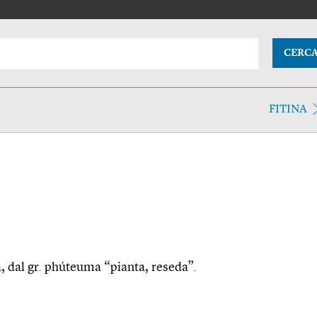
CERC
FITINA
a, dal gr. phúteuma “pianta, reseda”.