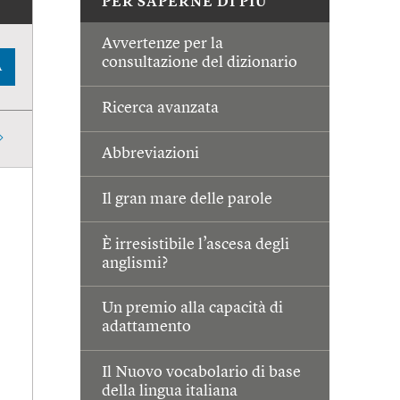
PER SAPERNE DI PIÙ
Avvertenze per la
consultazione del dizionario
A
Ricerca avanzata
Abbreviazioni
Il gran mare delle parole
È irresistibile l’ascesa degli
anglismi?
Un premio alla capacità di
adattamento
Il Nuovo vocabolario di base
della lingua italiana