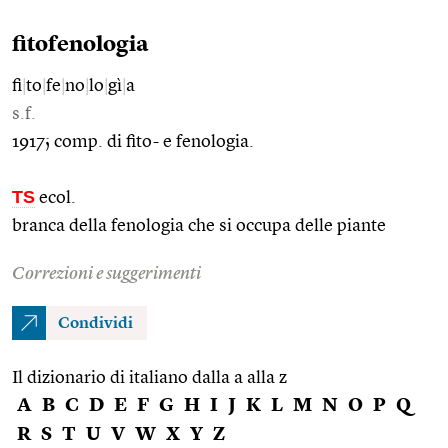
fitofenologia
fi
|
to
|
fe
|
no
|
lo
|
gì
|
a
s.f.
1917; comp. di fito- e fenologia.
TS
ecol.
branca della fenologia che si occupa delle piante
Correzioni e suggerimenti
Condividi
Il dizionario di italiano dalla a alla z
A
B
C
D
E
F
G
H
I
J
K
L
M
N
O
P
Q
R
S
T
U
V
W
X
Y
Z