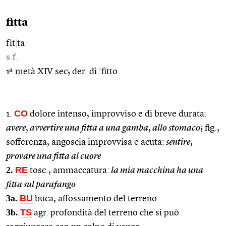
fitta
fìt
|
ta
s.f.
1
1ª metà XIV sec; der. di
fitto.
CO
1.
dolore intenso, improvviso e di breve durata:
avere
,
avvertire una fitta a una gamba
,
allo stomaco
; fig.,
sofferenza, angoscia improvvisa e acuta:
sentire
,
provare una fitta al cuore
2.
RE
tosc., ammaccatura:
la mia macchina ha una
fitta sul parafango
3a.
BU
buca, affossamento del terreno
3b.
TS
agr. profondità del terreno che si può