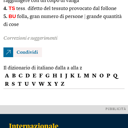
raggiungere con un colpo di vanga
4.
TS
tess. difetto del tessuto provocato dal follone
5.
BU
folla, gran numero di persone
|
grande quantità
di cose
Correzioni e suggerimenti
Condividi
Il dizionario di italiano dalla a alla z
A
B
C
D
E
F
G
H
I
J
K
L
M
N
O
P
Q
R
S
T
U
V
W
X
Y
Z
PUBBLICITÀ