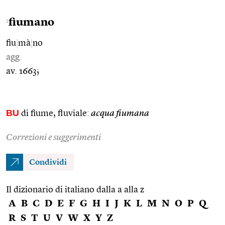
fiumano
2
fiu
|
mà
|
no
agg.
av. 1663;
BU
di fiume, fluviale:
acqua fiumana
Correzioni e suggerimenti
Condividi
Il dizionario di italiano dalla a alla z
A
B
C
D
E
F
G
H
I
J
K
L
M
N
O
P
Q
R
S
T
U
V
W
X
Y
Z