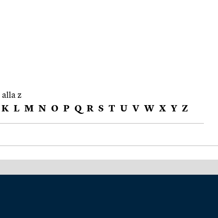
 alla z
K
L
M
N
O
P
Q
R
S
T
U
V
W
X
Y
Z