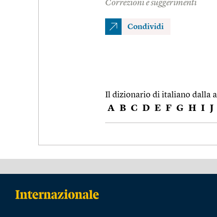
Correzioni e suggerimenti
Condividi
Il dizionario di italiano dalla a
A
B
C
D
E
F
G
H
I
J