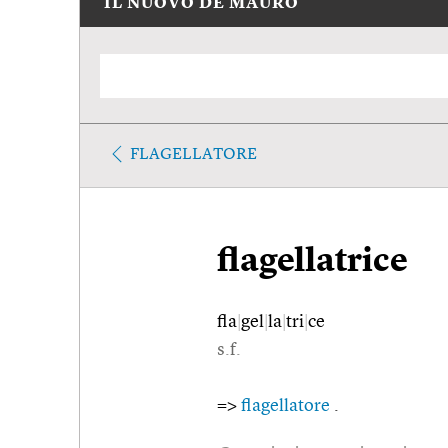
IL NUOVO DE MAURO
FLAGELLATORE
flagellatrice
fla
|
gel
|
la
|
tri
|
ce
s.f.
=>
flagellatore
.