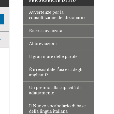
PER SAPERNE DI PIÙ
Avvertenze per la
consultazione del dizionario
A
Ricerca avanzata
Abbreviazioni
Il gran mare delle parole
È irresistibile l’ascesa degli
anglismi?
Un premio alla capacità di
adattamento
Il Nuovo vocabolario di base
della lingua italiana