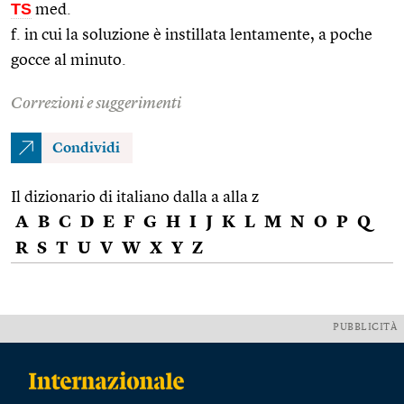
TS
med.
f. in cui la soluzione è instillata lentamente, a poche
gocce al minuto.
Correzioni e suggerimenti
Condividi
Il dizionario di italiano dalla a alla z
A
B
C
D
E
F
G
H
I
J
K
L
M
N
O
P
Q
R
S
T
U
V
W
X
Y
Z
PUBBLICITÀ