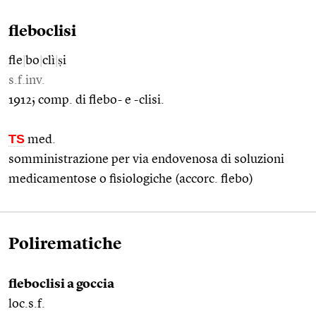
fleboclisi
fle
|
bo
|
clì
|
ṣi
s.f.inv.
1912; comp. di flebo- e -clisi.
TS
med.
somministrazione per via endovenosa di soluzioni
medicamentose o fisiologiche (accorc. flebo)
Polirematiche
fleboclisi a goccia
loc.s.f.