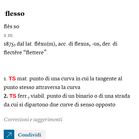
flesso
2
flès
|
so
s.m.
1875; dal lat. flĕxu(m), acc. di flexus, -us, der. di
flectĕre “flettere”.
TS
1.
mat. punto di una curva in cui la tangente al
punto stesso attraversa la curva
2.
TS
ferr., viabil. punto di un binario o di una strada
da cui si dipartono due curve di senso opposto
Correzioni e suggerimenti
Condividi