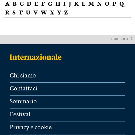
A
B
C
D
E
F
G
H
I
J
K
L
M
N
O
P
Q
R
S
T
U
V
W
X
Y
Z
PUBBLICITÀ
Chi siamo
Contattaci
Sommario
Festival
Privacy e cookie