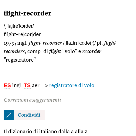
flight-recorder
/ˌflajtre'kɔrder/
flight–re
|
cor
|
der
1979; ingl.
flight–recorder
/ˌflaɪtrɪ'kɔ:də(r)/
pl.
flight–
recorders
, comp. di
flight
"volo" e
recorder
"registratore"
ES
TS
ingl.
aer. =>
registratore di volo
Correzioni e suggerimenti
Condividi
Il dizionario di italiano dalla a alla z