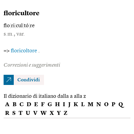
floricultore
flo
|
ri
|
cul
|
tó
|
re
s.m., var.
=>
floricoltore
.
Correzioni e suggerimenti
Condividi
Il dizionario di italiano dalla a alla z
A
B
C
D
E
F
G
H
I
J
K
L
M
N
O
P
Q
R
S
T
U
V
W
X
Y
Z