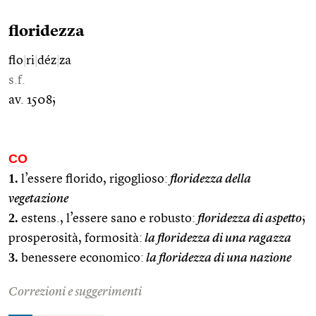
floridezza
flo
|
ri
|
déz
|
za
s.f.
av. 1508;
CO
1.
l’essere florido, rigoglioso:
floridezza della
vegetazione
2.
estens., l’essere sano e robusto:
floridezza di aspetto
;
prosperosità, formosità:
la floridezza di una ragazza
3.
benessere economico:
la floridezza di una nazione
Correzioni e suggerimenti