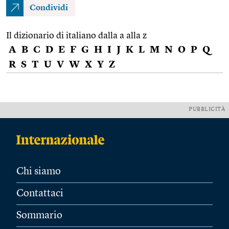
Condividi
Il dizionario di italiano dalla a alla z
A
B
C
D
E
F
G
H
I
J
K
L
M
N
O
P
Q
R
S
T
U
V
W
X
Y
Z
PUBBLICITÀ
Chi siamo
Contattaci
Sommario