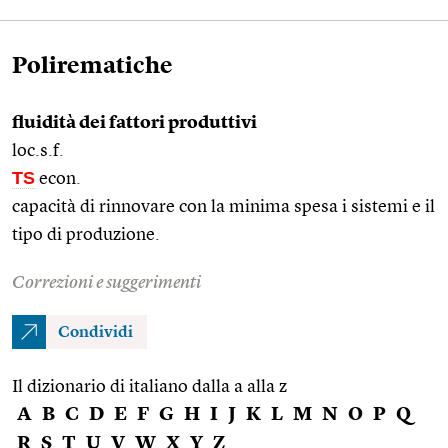
Polirematiche
fluidità dei fattori produttivi
loc.s.f.
TS
econ.
capacità di rinnovare con la minima spesa i sistemi e il
tipo di produzione.
Correzioni e suggerimenti
Condividi
Il dizionario di italiano dalla a alla z
A
B
C
D
E
F
G
H
I
J
K
L
M
N
O
P
Q
R
S
T
U
V
W
X
Y
Z