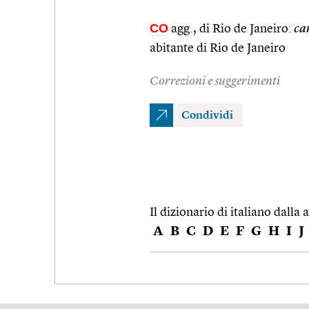
CO
agg., di Rio de Janeiro:
car
abitante di Rio de Janeiro
Correzioni e suggerimenti
Condividi
Il dizionario di italiano dalla a
A
B
C
D
E
F
G
H
I
J