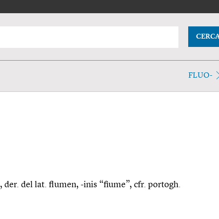
CERC
FLUO-
der. del lat. flumen, -inis “fiume”, cfr. portogh.