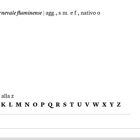
nevale fluminense
|
agg., s.m. e f., nativo o
 alla z
K
L
M
N
O
P
Q
R
S
T
U
V
W
X
Y
Z