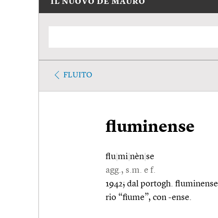
IL NUOVO DE MAURO
FLUITO
fluminense
flu
|
mi
|
nèn
|
se
agg., s.m. e f.
1942; dal portogh. fluminense, 
rio “fiume”, con -ense.