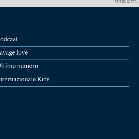
PUBBLICITÀ
odcast
avage love
ltimo numero
nternazionale Kids