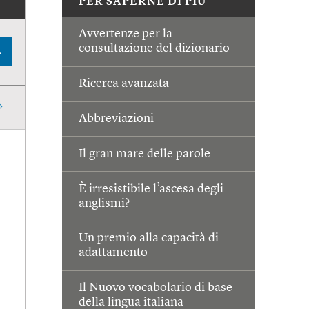
PER SAPERNE DI PIÙ
Avvertenze per la
consultazione del dizionario
A
Ricerca avanzata
Abbreviazioni
Il gran mare delle parole
È irresistibile l’ascesa degli
anglismi?
Un premio alla capacità di
adattamento
Il Nuovo vocabolario di base
della lingua italiana