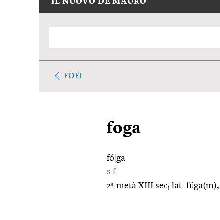
IL NUOVO DE MAURO
FOFI
foga
fó
|
ga
s.f.
2ª metà XIII sec; lat. fŭga(m),