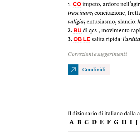
CO
1.
impeto, ardore nell’agir
trascinare
; concitazione, frett
valigia
; entusiasmo, slancio:
h
2.
BU
di qcs., movimento rapi
3.
OB
LE
salita ripida:
l’ardit
Correzioni e suggerimenti
Condividi
Il dizionario di italiano dalla a
A
B
C
D
E
F
G
H
I
J