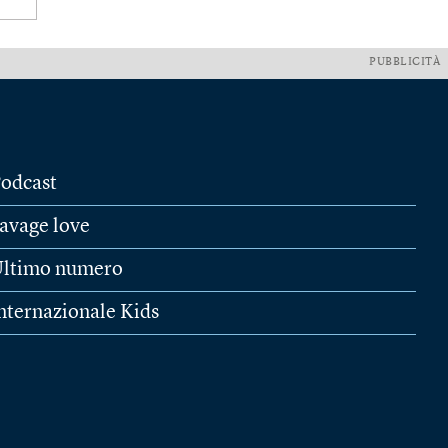
PUBBLICITÀ
odcast
avage love
ltimo numero
nternazionale Kids