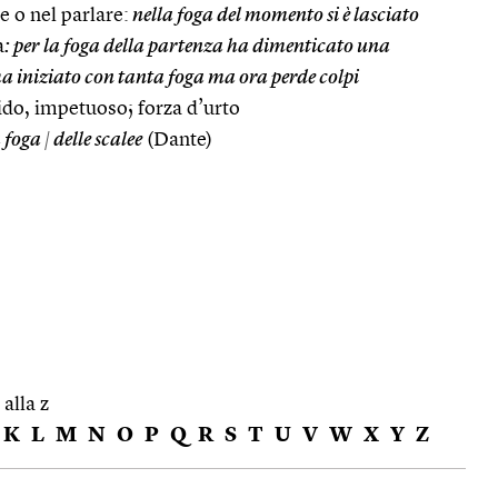
e o nel parlare:
nella foga del momento si è lasciato
a
: per la foga della partenza ha dimenticato una
a iniziato con tanta foga ma ora perde colpi
do, impetuoso; forza d’urto
a foga
|
delle scalee
(Dante)
 alla z
K
L
M
N
O
P
Q
R
S
T
U
V
W
X
Y
Z