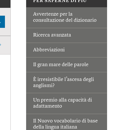
PER SAPERNE DI PIÙ
Avvertenze per la
consultazione del dizionario
A
Ricerca avanzata
Abbreviazioni
Il gran mare delle parole
È irresistibile l’ascesa degli
anglismi?
Un premio alla capacità di
adattamento
Il Nuovo vocabolario di base
della lingua italiana