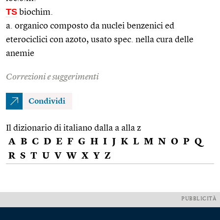
TS
biochim.
a. organico composto da nuclei benzenici ed
eterociclici con azoto, usato spec. nella cura delle
anemie
Correzioni e suggerimenti
Condividi
Il dizionario di italiano dalla a alla z
A
B
C
D
E
F
G
H
I
J
K
L
M
N
O
P
Q
R
S
T
U
V
W
X
Y
Z
PUBBLICITÀ