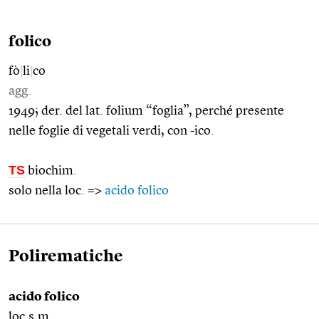
folico
fò
|
li
|
co
agg.
1949; der. del lat. folium “foglia”, perché presente
nelle foglie di vegetali verdi, con -ico.
TS
biochim.
solo nella loc. =>
acido folico
Polirematiche
acido folico
loc.s.m.