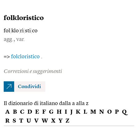
folkloristico
fol
|
klo
|
rì
|
sti
|
co
agg., var.
=>
folcloristico
.
Correzioni e suggerimenti
Condividi
Il dizionario di italiano dalla a alla z
A
B
C
D
E
F
G
H
I
J
K
L
M
N
O
P
Q
R
S
T
U
V
W
X
Y
Z