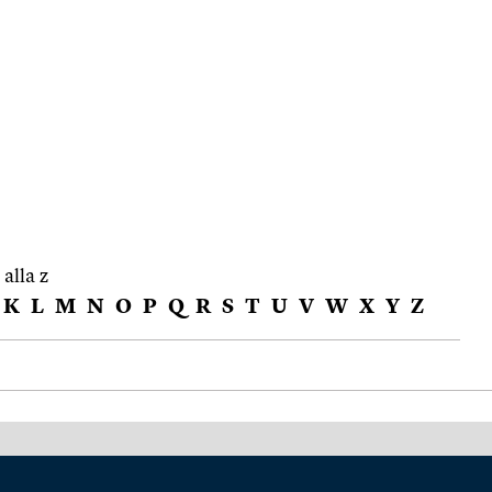
 alla z
K
L
M
N
O
P
Q
R
S
T
U
V
W
X
Y
Z