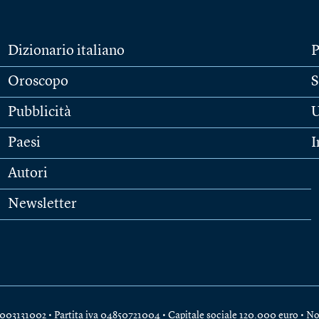
Dizionario italiano
P
Oroscopo
S
Pubblicità
U
Paesi
I
Autori
Newsletter
e 04003131002 • Partita iva 04850721004 • Capitale sociale 120.000 euro •
No