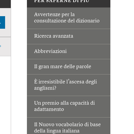
PER SAPERNE DI PIÙ
Avvertenze per la
consultazione del dizionario
A
Ricerca avanzata
Abbreviazioni
Il gran mare delle parole
È irresistibile l’ascesa degli
anglismi?
Un premio alla capacità di
adattamento
Il Nuovo vocabolario di base
della lingua italiana