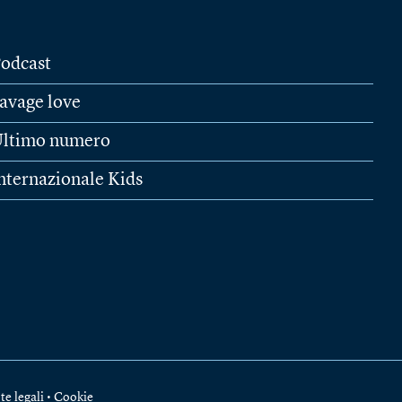
odcast
avage love
ltimo numero
nternazionale Kids
te legali
•
Cookie