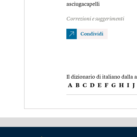
asciugacapelli
Correzioni e suggerimenti
Condividi
Il dizionario di italiano dalla a
A
B
C
D
E
F
G
H
I
J