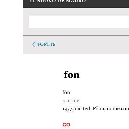
IL NUOVO DE MAURO
FOMITE
fon
1
fòn
s.m.inv.
1957; dal ted. Föhn, nome co
CO