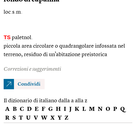
loc.s.m.
TS
paletnol.
piccola area circolare o quadrangolare infossata nel
terreno, residuo di un’abitazione preistorica
Correzioni e suggerimenti
Condividi
Il dizionario di italiano dalla a alla z
A
B
C
D
E
F
G
H
I
J
K
L
M
N
O
P
Q
R
S
T
U
V
W
X
Y
Z