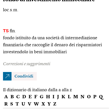
loc.s.m.
TS
fin.
fondo istituito da una società di intermediazione
finanziaria che raccoglie il denaro dei risparmiatori
investendolo in beni immobiliari
Correzioni e suggerimenti
Condividi
Il dizionario di italiano dalla a alla z
A
B
C
D
E
F
G
H
I
J
K
L
M
N
O
P
Q
R
S
T
U
V
W
X
Y
Z