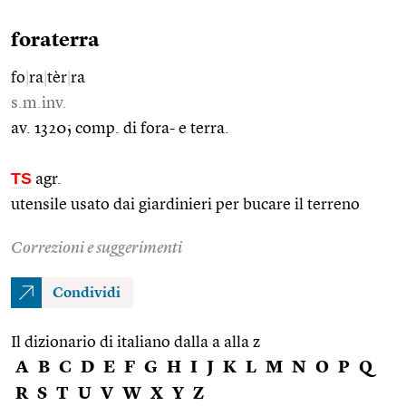
foraterra
fo
|
ra
|
tèr
|
ra
s.m.inv.
av. 1320; comp. di fora- e terra.
TS
agr.
utensile usato dai giardinieri per bucare il terreno
Correzioni e suggerimenti
Condividi
Il dizionario di italiano dalla a alla z
A
B
C
D
E
F
G
H
I
J
K
L
M
N
O
P
Q
R
S
T
U
V
W
X
Y
Z