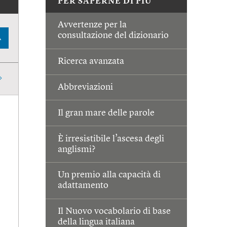
PER SAPERNE DI PIÙ
Avvertenze per la
consultazione del dizionario
A
Ricerca avanzata
Abbreviazioni
Il gran mare delle parole
È irresistibile l’ascesa degli
anglismi?
Un premio alla capacità di
adattamento
Il Nuovo vocabolario di base
della lingua italiana