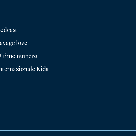
odcast
avage love
ltimo numero
nternazionale Kids