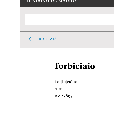
IL NUOVO DE MAURO
FORBICIAIA
forbiciaio
for
|
bi
|
cià
|
io
s.m.
av. 1589;