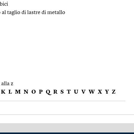
bici
al taglio di lastre di metallo
 alla z
K
L
M
N
O
P
Q
R
S
T
U
V
W
X
Y
Z