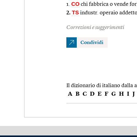
CO
1.
chi fabbrica o vende for
2.
TS
industr. operaio addetto 
Correzioni e suggerimenti
Condividi
Il dizionario di italiano dalla a
A
B
C
D
E
F
G
H
I
J