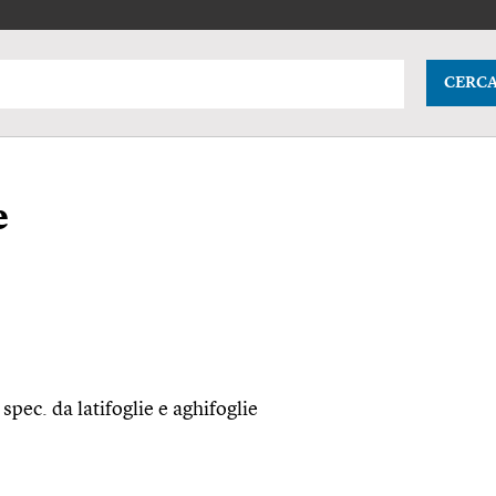
CERC
e
a
spec.
da latifoglie e aghifoglie