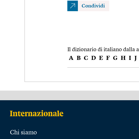
Condividi
Il dizionario di italiano dalla a
A
B
C
D
E
F
G
H
I
J
Chi siamo