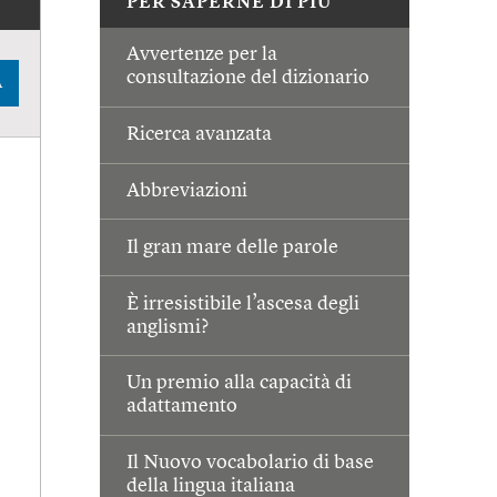
PER SAPERNE DI PIÙ
Avvertenze per la
consultazione del dizionario
A
Ricerca avanzata
Abbreviazioni
Il gran mare delle parole
È irresistibile l’ascesa degli
anglismi?
Un premio alla capacità di
adattamento
Il Nuovo vocabolario di base
della lingua italiana