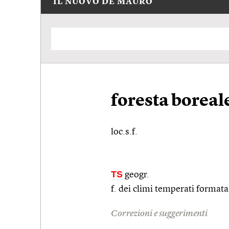
IL NUOVO DE MAURO
foresta boreal
loc.s.f.
TS
geogr.
f. dei climi temperati format
Correzioni e suggerimenti