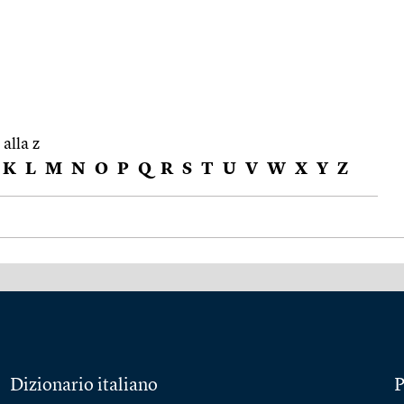
 alla z
K
L
M
N
O
P
Q
R
S
T
U
V
W
X
Y
Z
Dizionario italiano
P