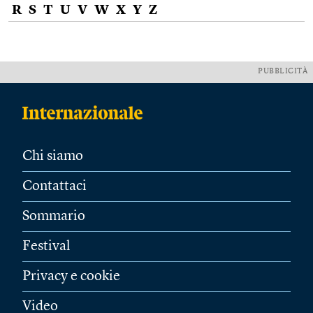
R
S
T
U
V
W
X
Y
Z
PUBBLICITÀ
Chi siamo
Contattaci
Sommario
Festival
Privacy e cookie
Video