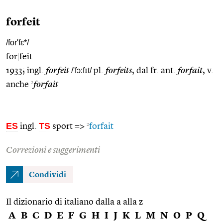
forfeit
/for'fɛ*/
for
|
feit
1933; ingl.
forfeit
/'fɔ:fɪt/
pl.
forfeits
, dal fr. ant.
forfait
, v.
2
anche
forfait
ES
TS
2
ingl.
sport =>
forfait
Correzioni e suggerimenti
Condividi
Il dizionario di italiano dalla a alla z
A
B
C
D
E
F
G
H
I
J
K
L
M
N
O
P
Q