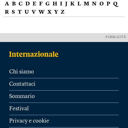
A
B
C
D
E
F
G
H
I
J
K
L
M
N
O
P
Q
R
S
T
U
V
W
X
Y
Z
PUBBLICITÀ
Chi siamo
Contattaci
Sommario
Festival
Privacy e cookie