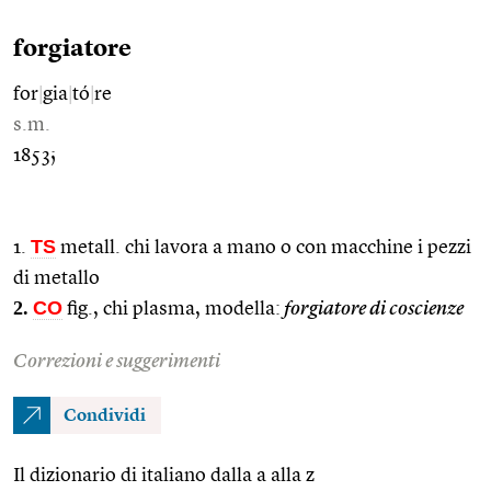
forgiatore
for
|
gia
|
tó
|
re
s.m.
1853;
TS
1.
metall. chi lavora a mano o con macchine i pezzi
di metallo
2.
CO
fig., chi plasma, modella:
forgiatore di coscienze
Correzioni e suggerimenti
Condividi
Il dizionario di italiano dalla a alla z