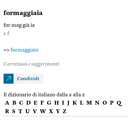
formaggiaia
for
|
mag
|
già
|
ia
s.f.
=>
formaggiaio
.
Correzioni e suggerimenti
Condividi
Il dizionario di italiano dalla a alla z
A
B
C
D
E
F
G
H
I
J
K
L
M
N
O
P
Q
R
S
T
U
V
W
X
Y
Z