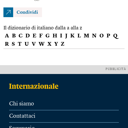
Condividi
Il dizionario di italiano dalla a alla z
A
B
C
D
E
F
G
H
I
J
K
L
M
N
O
P
Q
R
S
T
U
V
W
X
Y
Z
PUBBLICITÀ
Chi siamo
Contattaci