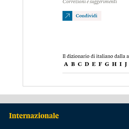
Correzioni e suggerimenti
Condividi
Il dizionario di italiano dalla a
A
B
C
D
E
F
G
H
I
J