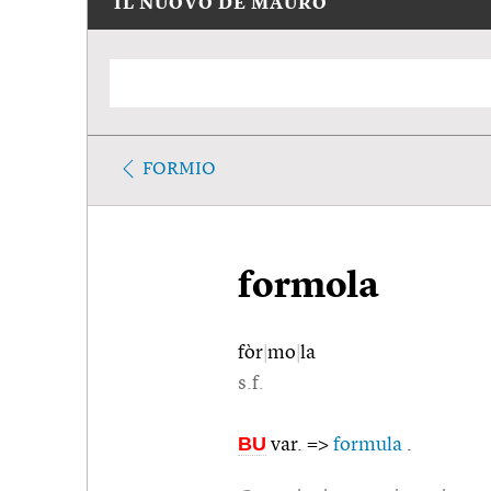
IL NUOVO DE MAURO
FORMIO
formola
fòr
|
mo
|
la
s.f.
BU
var. =>
formula
.