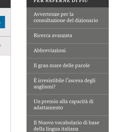
PER SAPERNE DI PIÙ
Avvertenze per la
consultazione del dizionario
A
Ricerca avanzata
Abbreviazioni
Il gran mare delle parole
È irresistibile l’ascesa degli
anglismi?
Un premio alla capacità di
adattamento
Il Nuovo vocabolario di base
della lingua italiana