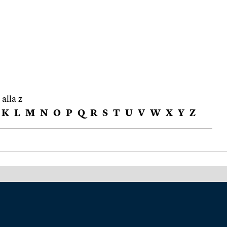
 alla z
K
L
M
N
O
P
Q
R
S
T
U
V
W
X
Y
Z