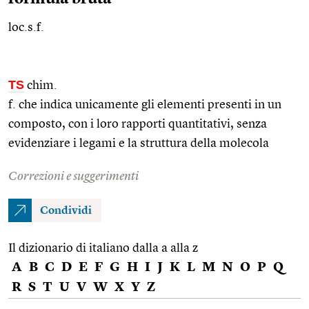
loc.s.f.
TS
chim.
f. che indica unicamente gli elementi presenti in un
composto, con i loro rapporti quantitativi, senza
evidenziare i legami e la struttura della molecola
Correzioni e suggerimenti
Condividi
Il dizionario di italiano dalla a alla z
A
B
C
D
E
F
G
H
I
J
K
L
M
N
O
P
Q
R
S
T
U
V
W
X
Y
Z