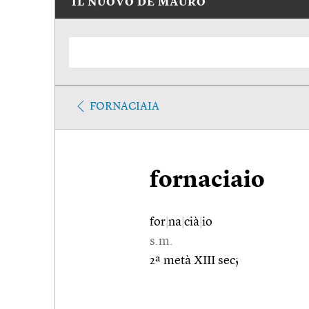
IL NUOVO DE MAURO
FORNACIAIA
fornaciaio
for
|
na
|
cià
|
io
s.m.
2ª metà XIII sec;