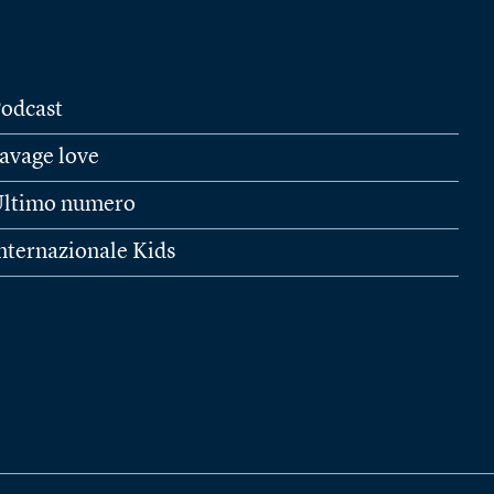
odcast
avage love
ltimo numero
nternazionale Kids