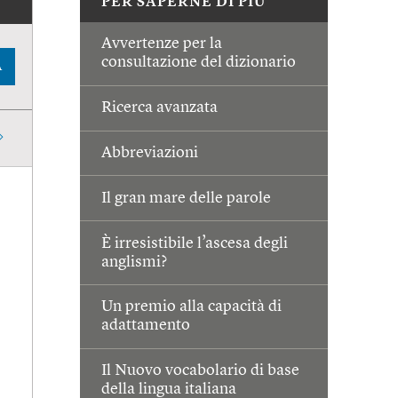
PER SAPERNE DI PIÙ
Avvertenze per la
consultazione del dizionario
A
Ricerca avanzata
Abbreviazioni
Il gran mare delle parole
È irresistibile l’ascesa degli
anglismi?
Un premio alla capacità di
adattamento
Il Nuovo vocabolario di base
della lingua italiana