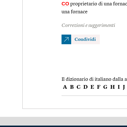
CO
proprietario di una forna
una fornace
Correzioni e suggerimenti
Condividi
Il dizionario di italiano dalla a
A
B
C
D
E
F
G
H
I
J