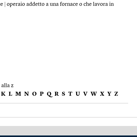
ce
|
operaio addetto a una fornace o che lavora in
 alla z
K
L
M
N
O
P
Q
R
S
T
U
V
W
X
Y
Z