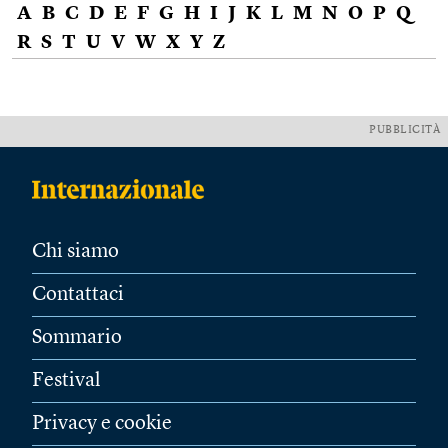
A
B
C
D
E
F
G
H
I
J
K
L
M
N
O
P
Q
R
S
T
U
V
W
X
Y
Z
PUBBLICITÀ
Chi siamo
Contattaci
Sommario
Festival
Privacy e cookie