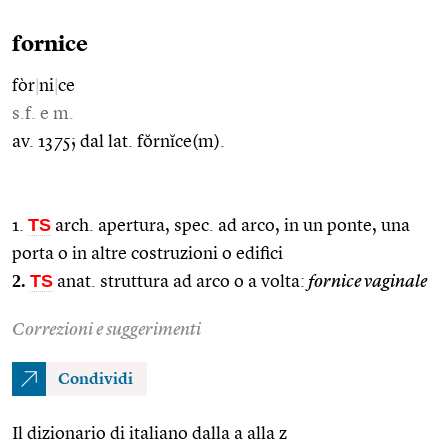
fornice
fòr
|
ni
|
ce
s.f. e m.
av. 1375; dal lat. fŏrnĭce(m).
TS
1.
arch. apertura, spec. ad arco, in un ponte, una
porta o in altre costruzioni o edifici
2.
TS
anat. struttura ad arco o a volta:
fornice vaginale
Correzioni e suggerimenti
Condividi
Il dizionario di italiano dalla a alla z