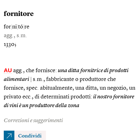
fornitore
for
|
ni
|
tó
|
re
agg., s.m.
1330;
AU
agg., che fornisce:
una ditta fornitrice di prodotti
alimentari
|
s.m., fabbricante o produttore che
fornisce, spec. abitualmente, una ditta, un negozio, un
privato ecc., di determinati prodotti:
il nostro fornitore
di vini è un produttore della zona
Correzioni e suggerimenti
Condividi