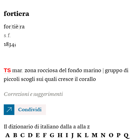
fortiera
for
|
tiè
|
ra
s.f.
1834;
TS
mar. zona rocciosa del fondo marino
|
gruppo di
piccoli scogli sui quali cresce il corallo
Correzioni e suggerimenti
Condividi
Il dizionario di italiano dalla a alla z
A
B
C
D
E
F
G
H
I
J
K
L
M
N
O
P
Q