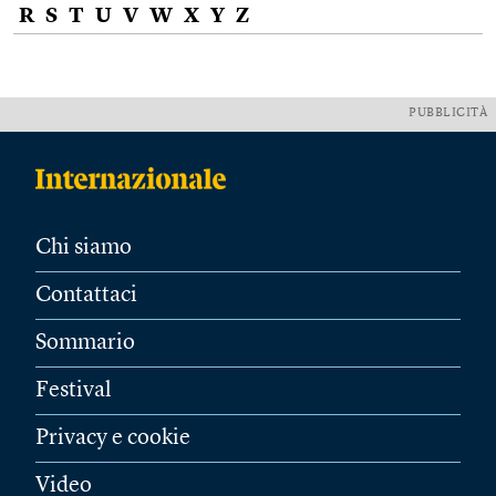
R
S
T
U
V
W
X
Y
Z
PUBBLICITÀ
Chi siamo
Contattaci
Sommario
Festival
Privacy e cookie
Video