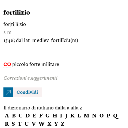
fortilizio
for
|
ti
|
lì
|
zio
s.m.
1546; dal lat. mediev. fortilĭcĭu(m).
CO
piccolo forte militare
Correzioni e suggerimenti
Condividi
Il dizionario di italiano dalla a alla z
A
B
C
D
E
F
G
H
I
J
K
L
M
N
O
P
Q
R
S
T
U
V
W
X
Y
Z