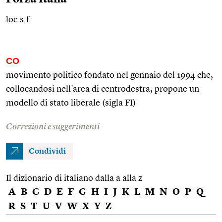
loc.s.f.
CO
movimento politico fondato nel gennaio del 1994 che,
collocandosi nell'area di centrodestra, propone un
modello di stato liberale (sigla FI)
Correzioni e suggerimenti
Condividi
Il dizionario di italiano dalla a alla z
A
B
C
D
E
F
G
H
I
J
K
L
M
N
O
P
Q
R
S
T
U
V
W
X
Y
Z