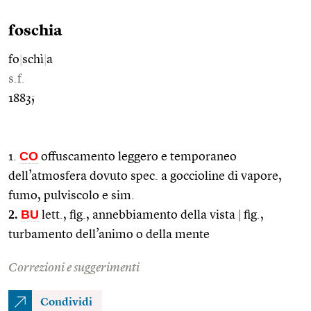
foschia
fo
|
schì
|
a
s.f.
1883;
CO
1.
offuscamento leggero e temporaneo
dell’atmosfera dovuto spec. a goccioline di vapore,
fumo, pulviscolo e sim.
2.
BU
lett., fig., annebbiamento della vista
|
fig.,
turbamento dell’animo o della mente
Correzioni e suggerimenti
Condividi