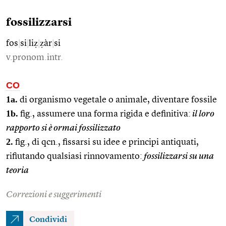
fossilizzarsi
fos
|
si
|
liẓ
|
ẓàr
|
si
v.pronom.intr.
CO
1a.
di organismo vegetale o animale, diventare fossile
1b.
fig., assumere una forma rigida e definitiva:
il loro
rapporto si è ormai fossilizzato
2.
fig., di qcn., fissarsi su idee e principi antiquati,
rifiutando qualsiasi rinnovamento:
fossilizzarsi su una
teoria
Correzioni e suggerimenti
Condividi