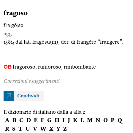
fragoso
fra
|
gó
|
so
agg.
1581; dal lat. fragōsu(m), der. di frangĕre “frangere”.
OB
fragoroso, rumoroso, rimbombante
Correzioni e suggerimenti
Condividi
Il dizionario di italiano dalla a alla z
A
B
C
D
E
F
G
H
I
J
K
L
M
N
O
P
Q
R
S
T
U
V
W
X
Y
Z