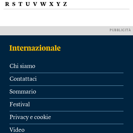
R
S
T
U
V
W
X
Y
Z
PUBBLICITÀ
Chi siamo
Contattaci
Sommario
Festival
Privacy e cookie
Video