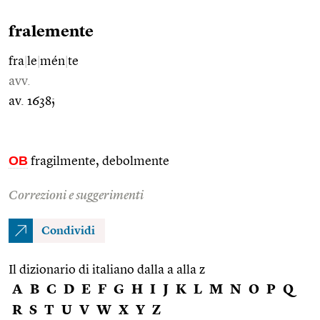
fralemente
fra
|
le
|
mén
|
te
avv.
av. 1638;
OB
fragilmente, debolmente
Correzioni e suggerimenti
Condividi
Il dizionario di italiano dalla a alla z
A
B
C
D
E
F
G
H
I
J
K
L
M
N
O
P
Q
R
S
T
U
V
W
X
Y
Z