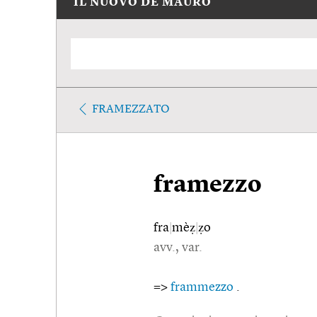
IL NUOVO DE MAURO
FRAMEZZATO
framezzo
fra
|
mèẓ
|
ẓo
avv., var.
=>
frammezzo
.