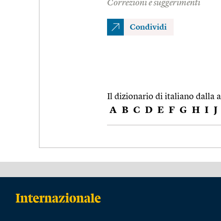
Correzioni e suggerimenti
Condividi
Il dizionario di italiano dalla a
A
B
C
D
E
F
G
H
I
J