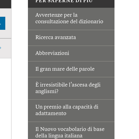
PER SAPERNE DI PIÙ
Avvertenze per la
consultazione del dizionario
A
Ricerca avanzata
Abbreviazioni
Il gran mare delle parole
È irresistibile l’ascesa degli
anglismi?
Un premio alla capacità di
adattamento
Il Nuovo vocabolario di base
della lingua italiana