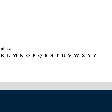
 alla z
K
L
M
N
O
P
Q
R
S
T
U
V
W
X
Y
Z