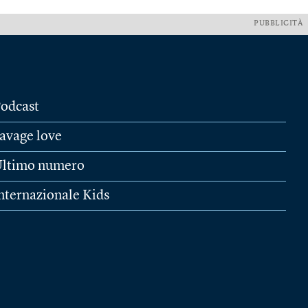
PUBBLICITÀ
odcast
avage love
ltimo numero
nternazionale Kids