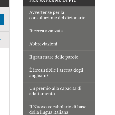
PER SAPERNE DI PIÙ
Avvertenze per la
consultazione del dizionario
A
Ricerca avanzata
Abbreviazioni
Il gran mare delle parole
È irresistibile l’ascesa degli
anglismi?
Un premio alla capacità di
adattamento
Il Nuovo vocabolario di base
della lingua italiana