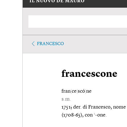
IL NUOVO DE MAURO
FRANCESCO
francescone
fran
|
ce
|
scó
|
ne
s.m.
1751; der. di Francesco, nome
1
(1708-65), con
-one.