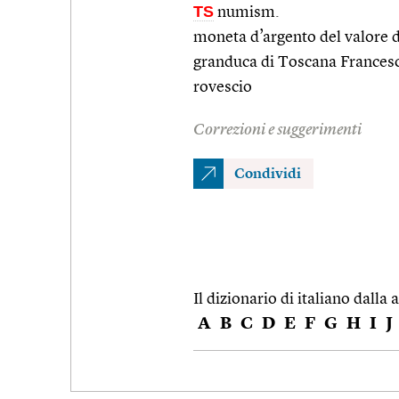
TS
numism.
moneta d’argento del valore di 
granduca di Toscana Francesco
rovescio
Correzioni e suggerimenti
Condividi
Il dizionario di italiano dalla a
A
B
C
D
E
F
G
H
I
J