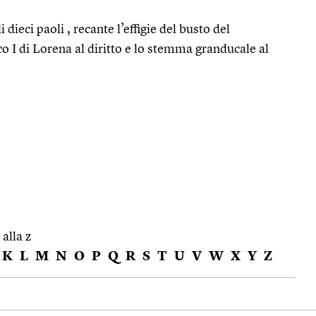
dieci paoli , recante l’effigie del busto del
 I di Lorena al diritto e lo stemma granducale al
 alla z
K
L
M
N
O
P
Q
R
S
T
U
V
W
X
Y
Z